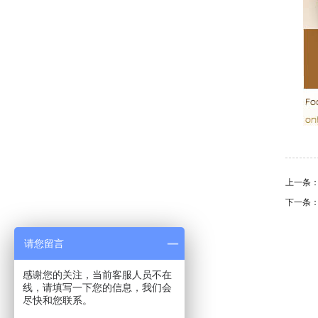
上一条：
下一条：
请您留言
感谢您的关注，当前客服人员不在
线，请填写一下您的信息，我们会
尽快和您联系。