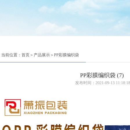
当前位置：
首页
＞
产品展示
＞
PP彩膜编织袋
PP彩膜编织袋 (7)
发布时间：2021-09-13 11:18:1