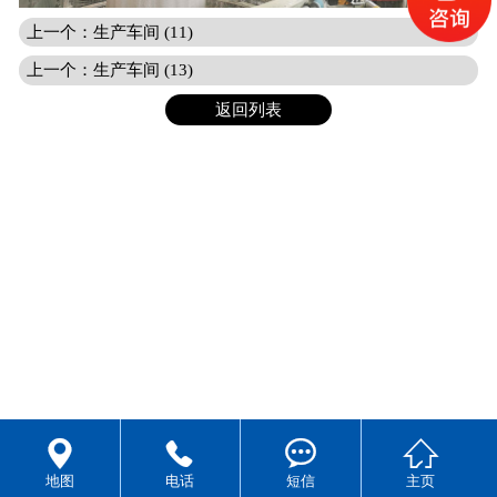
上一个：生产车间 (11)
上一个：生产车间 (13)
返回列表




地图
电话
短信
主页